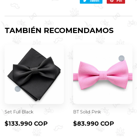
Tweet
Compartir
Pin
Pin
Facebook
en
en
Twitter
Pintere
TAMBIÉN RECOMENDAMOS
Set Full Black
BT Solid Pink
PRECIO
$133.990
PRECIO
$83.9
$133.990 COP
$83.990 COP
HABITUAL
COP
HABITUAL
COP