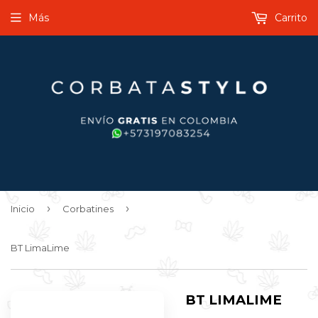
Más
Carrito
›
›
Inicio
Corbatines
BT LimaLime
BT LIMALIME