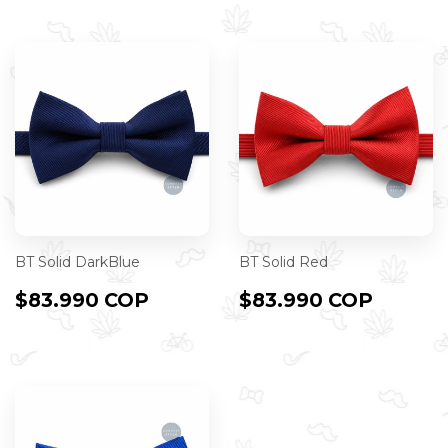
BT Solid DarkBlue
BT Solid Red
PRECIO
$83.990
PRECIO
$83.9
$83.990 COP
$83.990 COP
HABITUAL
COP
HABITUAL
COP