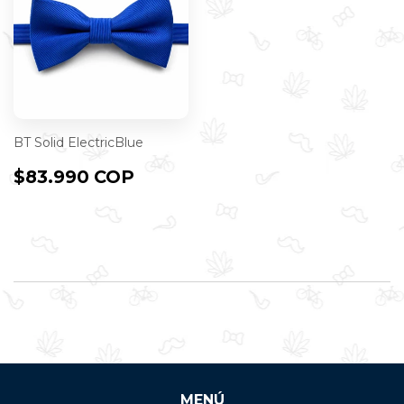
BT Solid ElectricBlue
PRECIO
$83.990
$83.990 COP
HABITUAL
COP
MENÚ