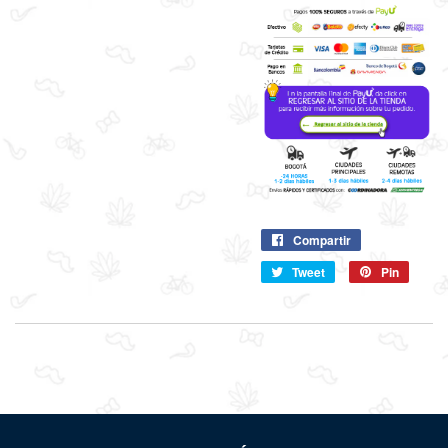
Compartir
Compartir
en
Tweet
Compartir
Pin
Pin
Facebook
en
en
Twitter
Pintere