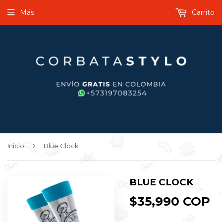
Más
Carrito
›
Inicio
Blue Clock
BLUE CLOCK
$35,990 COP
$
C