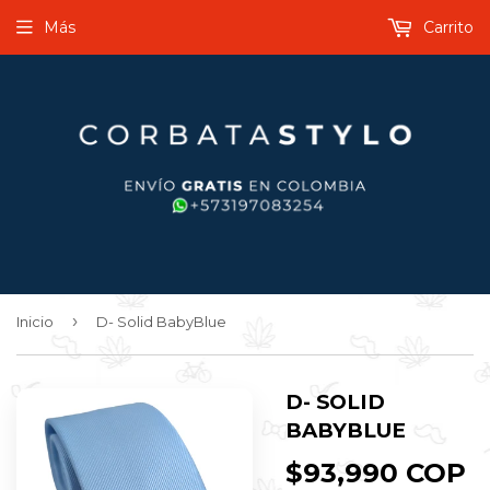
Más
Carrito
›
Inicio
D- Solid BabyBlue
D- SOLID
BABYBLUE
$93,990 COP
$