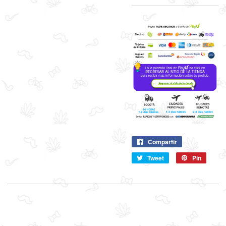
Compartir
Compartir
en
Tweet
Compartir
Pin
Pin
Facebook
en
en
Twitter
Pintere