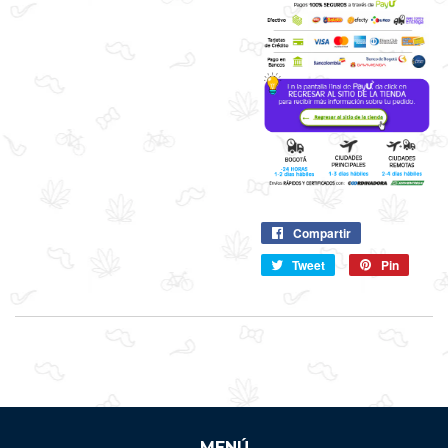
Compartir
Compartir
en
Tweet
Compartir
Pin
Pin
Facebook
en
en
Twitter
Pintere
MENÚ