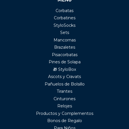
Corbatas
Corbatines
StyloSocks
Sets
Mancornas
Brazaletes
Pisacorbatas
Pines de Solapa
🎁 StyloBox
Ascots y Cravats
Pañuelos de Bolsillo
Tirantes
Cinturones
Relojes
Productos y Complementos
Bonos de Regalo
Para Niños