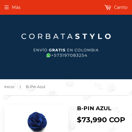
Más
Carrito
›
Inicio
B-Pin Azul
B-PIN AZUL
$73,990 COP
$
C