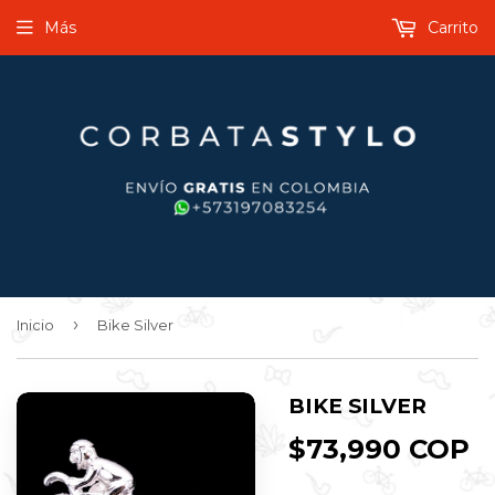
Más
Carrito
›
Inicio
Bike Silver
BIKE SILVER
$73,990 COP
$
C