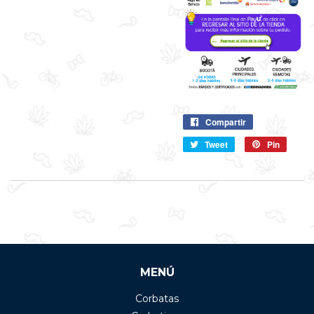
Compartir
Compartir
en
Tweet
Compartir
Pin
Pin
Facebook
en
en
Twitter
Pintere
MENÚ
Corbatas