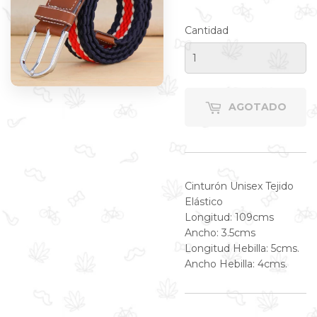
C
Cantidad
AGOTADO
Cinturón Unisex Tejido
Elástico
Longitud: 109cms
Ancho: 3.5cms
Longitud Hebilla: 5cms.
Ancho Hebilla: 4cms.