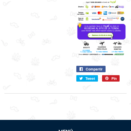
Compartir
Compartir
en
Tweet
Compartir
Pin
Pin
Facebook
en
en
Twitter
Pintere