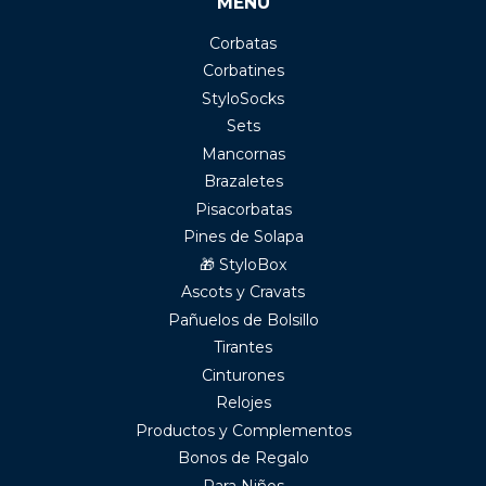
MENÚ
Corbatas
Corbatines
StyloSocks
Sets
Mancornas
Brazaletes
Pisacorbatas
Pines de Solapa
🎁 StyloBox
Ascots y Cravats
Pañuelos de Bolsillo
Tirantes
Cinturones
Relojes
Productos y Complementos
Bonos de Regalo
Para Niños