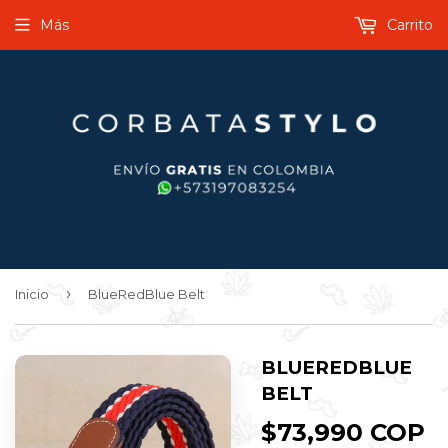
Más
Carrito
›
Inicio
BlueRedBlue Belt
BLUEREDBLUE
BELT
$73,990 COP
$