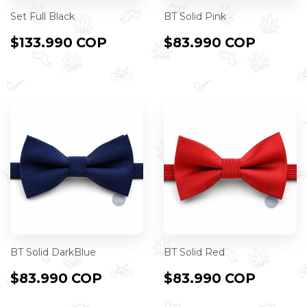
Set Full Black
BT Solid Pink
PRECIO
$133.990
PRECIO
$83.9
$133.990 COP
$83.990 COP
HABITUAL
COP
HABITUAL
COP
BT Solid DarkBlue
BT Solid Red
PRECIO
$83.990
PRECIO
$83.9
$83.990 COP
$83.990 COP
HABITUAL
COP
HABITUAL
COP