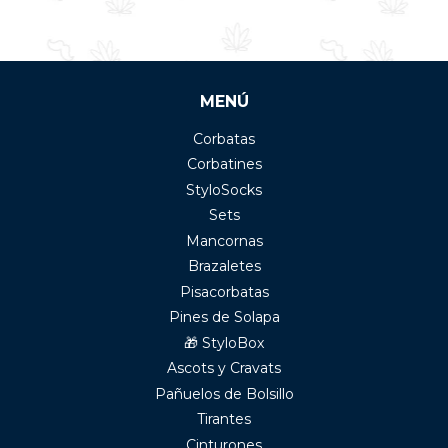
MENÚ
Corbatas
Corbatines
StyloSocks
Sets
Mancornas
Brazaletes
Pisacorbatas
Pines de Solapa
🎁 StyloBox
Ascots y Cravats
Pañuelos de Bolsillo
Tirantes
Cinturones