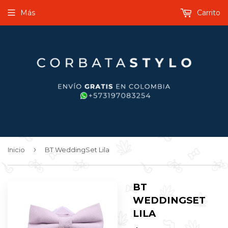
Más
Carrito
›
Inicio
BT WeddingSet Lila
BT
WEDDINGSET
LILA