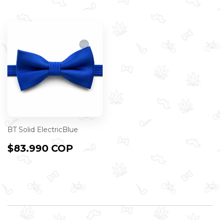
BT Solid ElectricBlue
PRECIO
$83.990
$83.990 COP
HABITUAL
COP