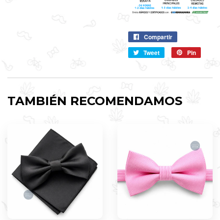
Compartir
Compartir
en
Tweet
Compartir
Pin
Pin
Facebook
en
en
Twitter
Pintere
TAMBIÉN RECOMENDAMOS