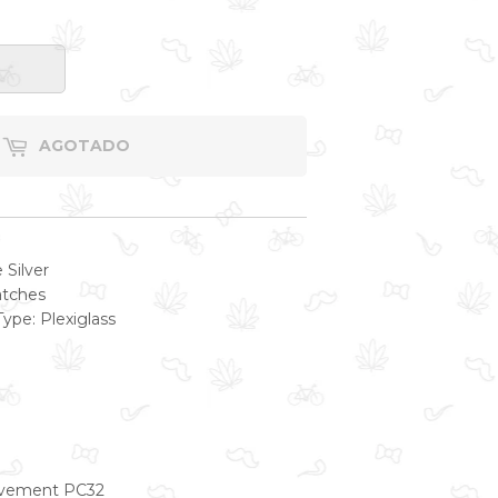
AGOTADO
Silver
atches
ype: Plexiglass
vement PC32