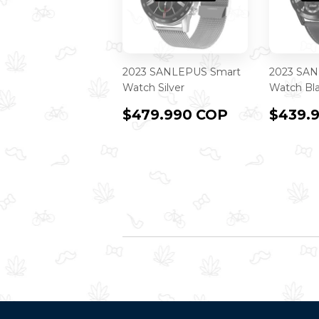
2023 SANLEPUS Smart
2023 SAN
Watch Silver
Watch Bl
PRECIO
$479.990
PREC
$479.990 COP
$439.
HABITUAL
COP
HABI