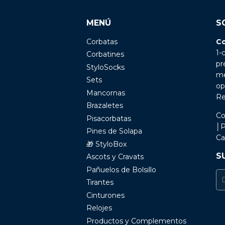
MENÚ
S
Corbatas
Co
1-
Corbatines
pr
StyloSocks
me
Sets
op
Mancornas
Re
Brazaletes
Co
Pisacorbatas
│P
Pines de Solapa
Ca
🎁 StyloBox
S
Ascots y Cravats
Pañuelos de Bolsillo
E-
Tirantes
ma
Cinturones
Relojes
Productos y Complementos