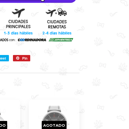
weet
Compartir
Pin
Pin
en
en
Twitter
Pinterest
DO
AGOTADO