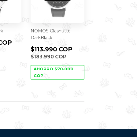
ck
NOMOS Glashutte
DarkBlack
$150.000
 COP
AL
COP
PRECIO
$113.990
$113.990 COP
DE
COP
PRECIO HABITUAL
$183.990 COP
$183.990 COP
OFERTA
AHORRO $70.000
COP