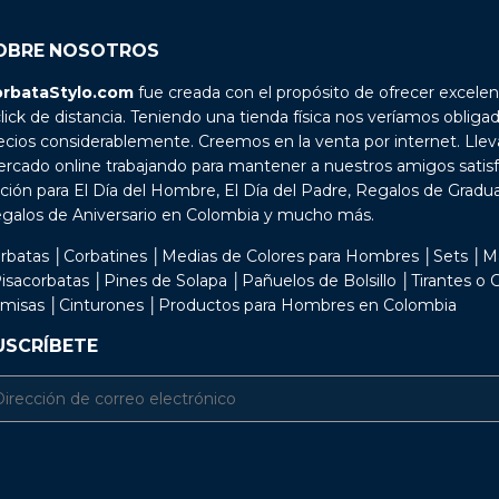
OBRE NOSOTROS
rbataStylo.com
fue creada con el propósito de ofrecer excelen
click de distancia. Teniendo una tienda física nos veríamos obliga
ecios considerablemente. Creemos en la venta por internet. Lle
rcado online trabajando para mantener a nuestros amigos satis
ción para El Día del Hombre, El Día del Padre, Regalos de Grad
galos de Aniversario en Colombia y mucho más.
rbatas │Corbatines │Medias de Colores para Hombres │Sets │M
isacorbatas │Pines de Solapa │Pañuelos de Bolsillo │Tirantes o
misas │Cinturones │Productos para Hombres en Colombia
USCRÍBETE
il