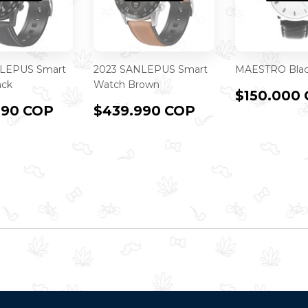
LEPUS Smart
2023 SANLEPUS Smart
MAESTRO Bla
ack
Watch Brown
PRECIO
$150.000
IO
$439.990
PRECIO
$439.990
HABITU
990 COP
$439.990 COP
TUAL
COP
HABITUAL
COP