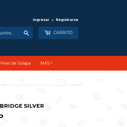
Ingresar
o
Registrarse
Buscar
CARRITO
Pines de Solapa
MÁS
RIDGE SILVER
P
$113,990
COP