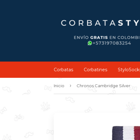
Corbatas
Corbatines
StyloSock
›
Inicio
Chronos Cambridge Silver