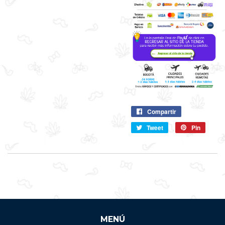
Compartir
Compartir
en
Tweet
Compartir
Pin
Pin
Facebook
en
en
Twitter
Pintere
MENÚ