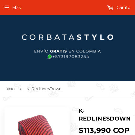
Más
Carrito
›
Inicio
K- RedLinesDown
K-
REDLINESDOWN
$113,990 COP
$