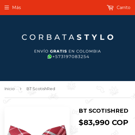
Más
Carrito
›
Inicio
BT ScotishRed
BT SCOTISHRED
$83,990 COP
$
C