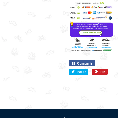
Compartir
Compartir
en
Tweet
Compartir
Pin
Pin
Facebook
en
en
Twitter
Pintere