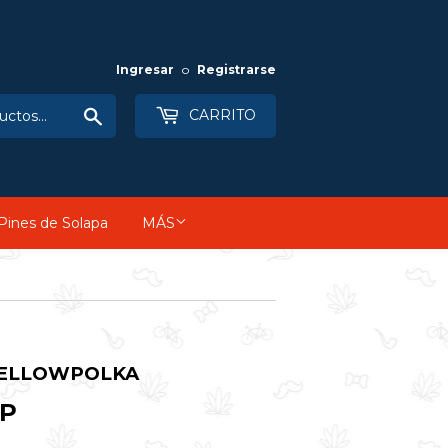
Ingresar
o
Registrarse
Buscar
CARRITO
Pines de Solapa
MÁS
YELLOWPOLKA
OP
$133,990
COP