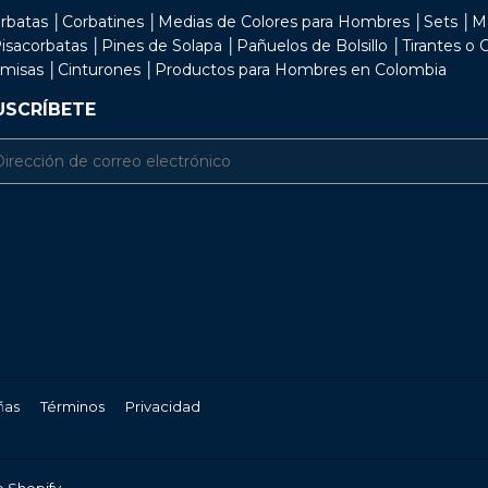
rbatas │Corbatines │Medias de Colores para Hombres │Sets │M
isacorbatas │Pines de Solapa │Pañuelos de Bolsillo │Tirantes o
misas │Cinturones │Productos para Hombres en Colombia
USCRÍBETE
il
ñas
Términos
Privacidad