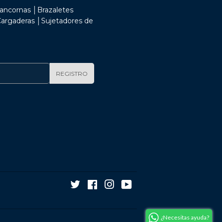
ancornas │Brazaletes
 Cargaderas │Sujetadores de
REGISTRO
Twitter
Facebook
Instagram
YouTube
undefined
¿Necesitas ayuda?