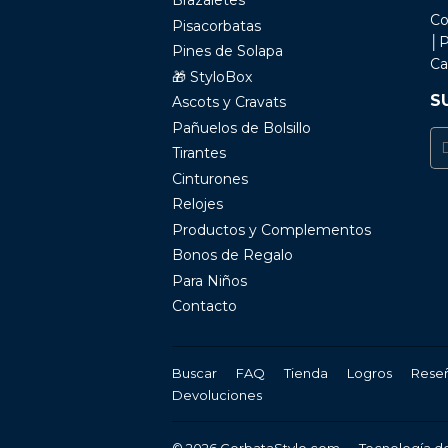
Brazaletes
Co
Pisacorbatas
│P
Pines de Solapa
Ca
🎁 StyloBox
S
Ascots y Cravats
Pañuelos de Bolsillo
E-
Tirantes
ma
Cinturones
Relojes
Productos y Complementos
Bonos de Regalo
Para Niños
Contacto
Buscar
FAQ
Tienda
Logros
Rese
Devoluciones