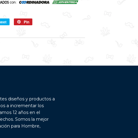
weet
Compartir
Pin
Pin
en
en
Twitter
Pinterest
tes diseños y productos a
dos a incrementar los
vamos 12 años en el
fechos. Somos la mejor
uación para Hombre,