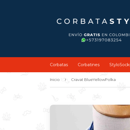
Corbatas
Corbatines
StyloSock
›
Inicio
Cravat BlueYellowPolka