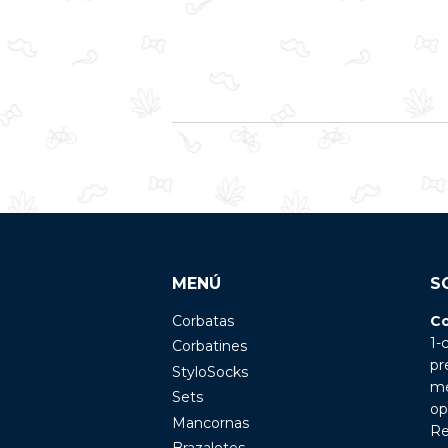
MENÚ
S
Corbatas
Co
1-
Corbatines
pr
StyloSocks
me
Sets
op
Mancornas
Re