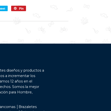
weet
Compartir
Pin
Pin
en
en
Twitter
Pinterest
tes diseños y productos a
dos a incrementar los
vamos 12 años en el
fechos. Somos la mejor
uación para Hombre,
ancornas │Brazaletes