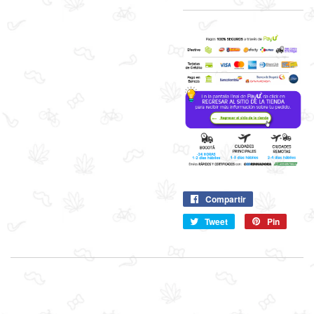
Compartir
Compartir
en
Tweet
Compartir
Pin
Pin
Facebook
en
en
Twitter
Pintere