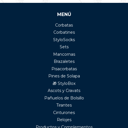
MENÚ
Corbatas
Corbatines
StyloSocks
Sets
Mancornas
Brazaletes
Pisacorbatas
Pines de Solapa
🎁 StyloBox
Ascots y Cravats
Pañuelos de Bolsillo
Tirantes
Cinturones
Relojes
Productos y Complementos