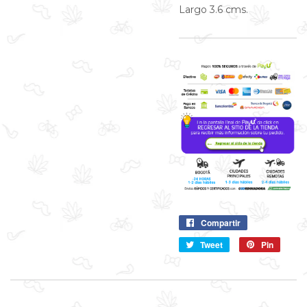
Largo 3.6 cms.
Compartir
Compartir
en
Tweet
Compartir
Pin
Pin
Facebook
en
en
Twitter
Pintere