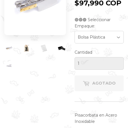
$97,990 COP
$
C
🟢🟢🟢 Seleccionar
Empaque:
Cantidad
AGOTADO
Pisacorbata en Acero
Inoxidable