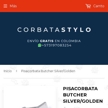
Más
Carrito
›
Inicio
Pisacorbata Butcher Silver/Golden
PISACORBATA
BUTCHER
SILVER/GOLDEN