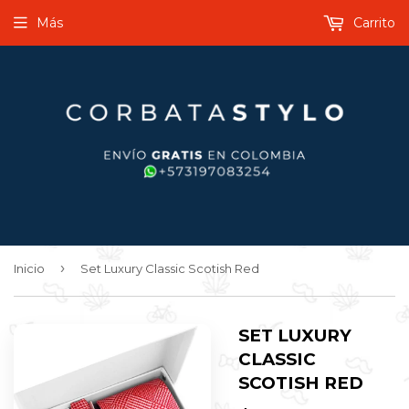
Más
Carrito
›
Inicio
Set Luxury Classic Scotish Red
SET LUXURY
CLASSIC
SCOTISH RED