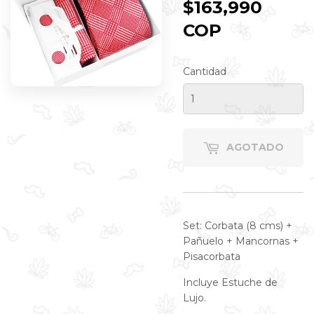
$163,990
COP
$163,990
COP
Cantidad
AGOTADO
Set: Corbata (8 cms) +
Pañuelo + Mancornas +
Pisacorbata
Incluye Estuche de
Lujo.