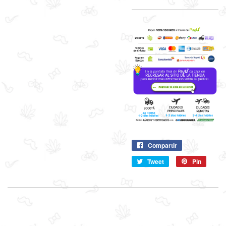
Compartir
Compartir
en
Tweet
Compartir
Pin
Pin
Facebook
en
en
Twitter
Pintere