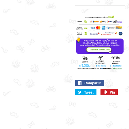
Compartir
Compartir
en
Tweet
Compartir
Pin
Pin
Facebook
en
en
Twitter
Pintere