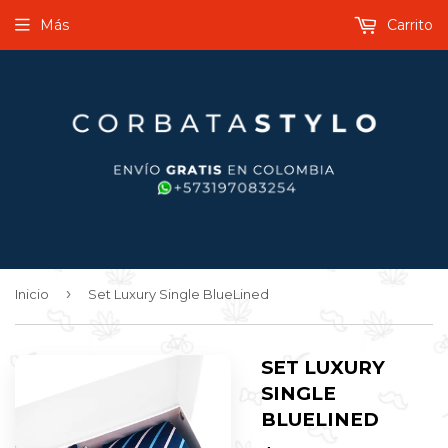
Más
Carrito
›
Inicio
Set Luxury Single BlueLined
SET LUXURY
SINGLE
BLUELINED