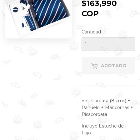
$163,990
COP
$163,990
COP
Cantidad
AGOTADO
Set: Corbata (8 cms) +
Pañuelo + Mancornas +
Pisacorbata
Incluye Estuche de
Lujo.