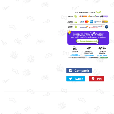
Compartir
Compartir
en
Tweet
Compartir
Pin
Pin
Facebook
en
en
Twitter
Pintere