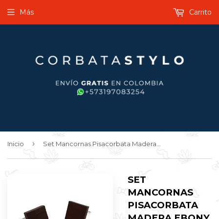
Más
Carrito
›
Inicio
Set Mancornas Pisacorbata Madera Ebony
SET
MANCORNAS
PISACORBATA
MADERA EBONY