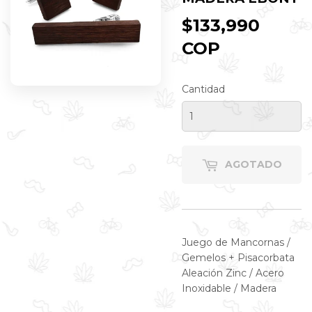
$133,990
COP
$133,990
COP
Cantidad
AGOTADO
Juego de Mancornas /
Gemelos + Pisacorbata
Aleación Zinc / Acero
Inoxidable / Madera