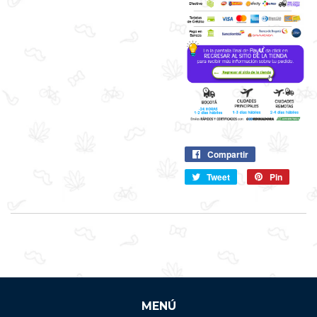
Compartir
Compartir
en
Tweet
Compartir
Pin
Pin
Facebook
en
en
Twitter
Pintere
MENÚ