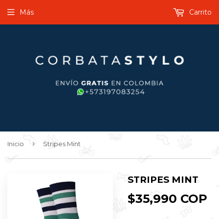
Más
Carrito
›
Inicio
Stripes Mint
STRIPES MINT
$35,990 COP
$
C