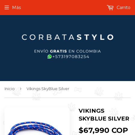
Más
Carrito
›
Inicio
Vikings SkyBlue Silver
VIKINGS
SKYBLUE SILVER
$67,990 COP
$