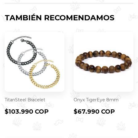
Twitter
Pintere
TAMBIÉN RECOMENDAMOS
TitanSteel Bracelet
Onyx TigerEye 8mm
PRECIO
$103.990
PRECIO
$67.9
$103.990 COP
$67.990 COP
HABITUAL
COP
HABITUAL
COP