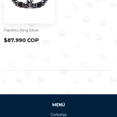
Panthro King Silver
PRECIO
$87.990
$87.990 COP
HABITUAL
COP
MENÚ
Corbatas