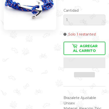
C
Cantidad
¡Solo 1 restantes!
AGREGAR
AL CARRITO
Brazalete Ajustable
Unisex
Material: Aleación Zinc