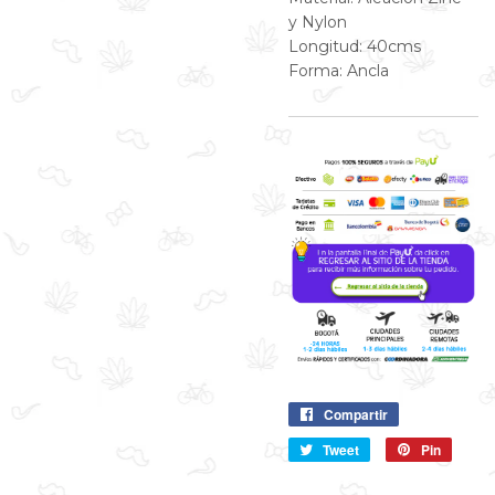
y Nylon
Longitud: 40cms
Forma: Ancla
Compartir
Compartir
en
Tweet
Compartir
Pin
Pin
Facebook
en
en