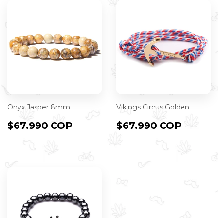
Onyx Jasper 8mm
Vikings Circus Golden
PRECIO
$67.990
PRECIO
$67.9
$67.990 COP
$67.990 COP
HABITUAL
COP
HABITUAL
COP